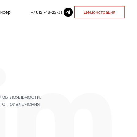
айсер
Демонстрация
+7 812 748-22-31
ммы лояльности.
ого привлечения