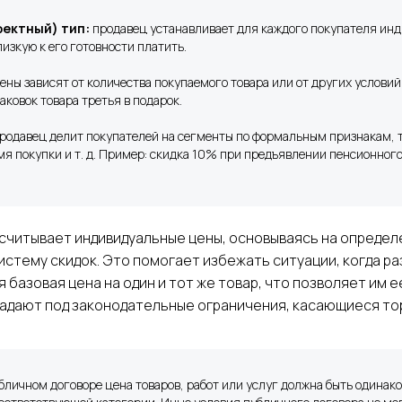
ектный) тип:
продавец устанавливает для каждого покупателя ин
изкую к его готовности платить.
ены зависят от количества покупаемого товара или от других условий
аковок товара третья в подарок.
родавец делит покупателей на сегменты по формальным признакам, т
мя покупки и т. д. Пример: скидка 10% при предъявлении пенсионног
ссчитывает индивидуальные цены, основываясь на опреде
систему скидок. Это помогает избежать ситуации, когда р
 базовая цена на один и тот же товар, что позволяет им е
дпадают под законодательные ограничения, касающиеся то
бличном договоре цена товаров, работ или услуг должна быть одинак