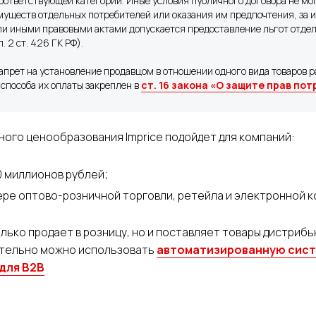
оответствующей категории. Иные условия публичного договора не мо
муществ отдельных потребителей или оказания им предпочтения, за 
ли иными правовыми актами допускается предоставление льгот отде
. 2 ст. 426 ГК РФ).
апрет на установление продавцом в отношении одного вида товаров р
 способа их оплаты закреплен в
ст. 16 закона «О защите прав по
ого ценообразования Imprice подойдет для компаний:
0 миллионов рублей;
ре оптово-розничной торговли, ретейла и электронной 
олько продает в розницу, но и поставляет товары дистриб
ительно можно использовать
автоматизированную сис
для B2B