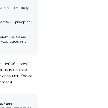
дивидуальную цену,
 сделки. Пример: при
аким как возраст,
о удостоверения с
ленной «базовой
азным клиентам
е сравнить. Кроме
рговли.
овой для