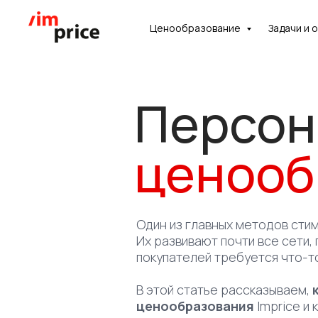
Ценообразование
Задачи и 
Хотите посмот
Персон
систему изнутр
насколько она
ценооб
для ваших зада
С удовольствием проведем демо
Один из главных методов сти
Их развивают почти все сети,
покупателей требуется что-т
В этой статье рассказываем,
ценообразования
Imprice и 