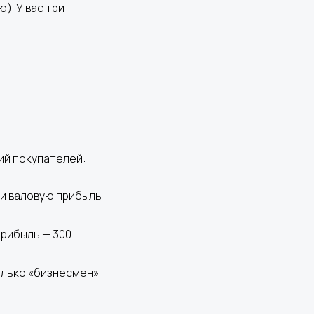
). У вас три
ий покупателей:
 и валовую прибыль
прибыль — 300
олько «бизнесмен».