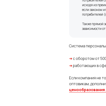
потребителей с
исходя из преи
если законом и
потребителей (п
Также прямой з
зависимости от
Система персональн
➜
с оборотом от 50
➜
работающих в сфе
Если компания не т
оптовикам, дополн
ценообразования 