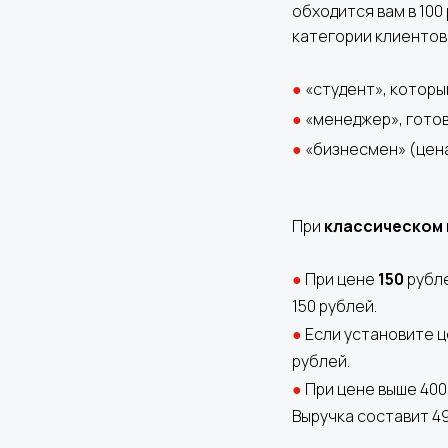
обходится вам в 100
категории клиентов
●
«студент», которы
●
«менеджер», готов
●
«бизнесмен» (цена
При
классическом
●
При цене
150
рубле
150 рублей.
●
Если установите 
рублей.
●
При цене выше 400
Выручка составит 49