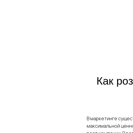
Я даю
согласие на обработку персон
Отправить
Как ро
В маркетинге сущес
максимальной ценно