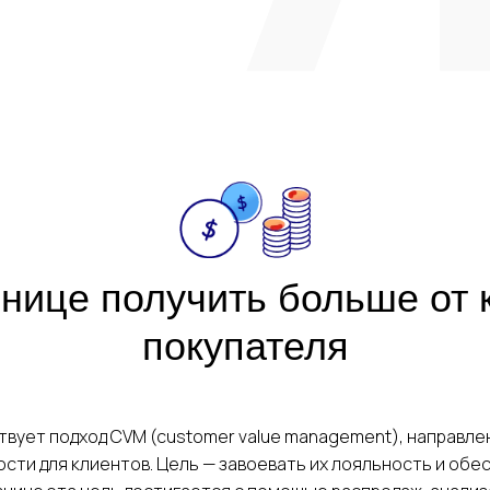
+7
альных данных
Я соглашаюсь c
политикой конфиден
 заявку
знице получить больше от 
покупателя
твует подход CVM (customer value management), направле
сти для клиентов. Цель — завоевать их лояльность и обе