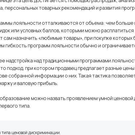
ознице эта цель достигается с помощью распродаж, анали
а, персональных товарных рекомендаций и развития прог
аммы лояльности отталкиваются от объема: чем больше 
идок или условных баллов, которыми можно расплатиться в
т сам назначить «любимые товары», при покупке которых 
им гибкость программ лояльности обычно и ограничивает
ее надстройка над традиционными программами лояльнос
то подход, при котором продавец предлагает разные цены
ове собранной информации о них. Такая тактика позволя
маржу и валовую прибыль.
образование можно назвать проявлением умной ценовой
ервого типа.
 типа ценовой дискриминации.