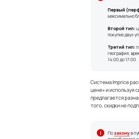
Первый (перф
максимально бл
Второй тип:
ц
покупке двух уп
Третий тип:
п
география, вре
14:00 до 17:00.
Система Imprice ра
цене» и используя 
предлагается разная
того, скидки не по
По
закону
в пу