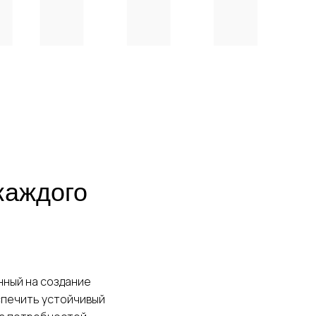
циальности
каждого
нный на создание
спечить устойчивый