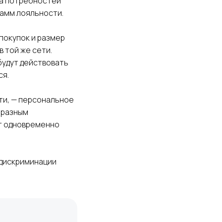
за потребностей
рамм лояльности.
покупок и размер
 той же сети.
будут действовать
ся.
ти, — персональное
 разным
ет одновременно
 дискриминации