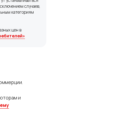
гут устанавливаться
исключением случаев,
льным категориям
азных цен в
требителей»
коммерции.
ьюторам и
тему