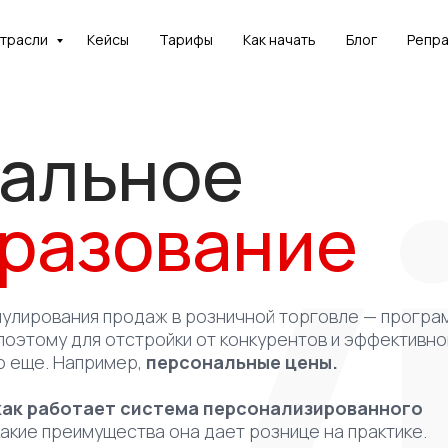
отрасли
Кейсы
Тарифы
Как начать
Блог
Репр
реть
альное
и и понять,
 применима
разование
ч?
нстрацию
мулирования продаж в розничной торговле — програ
 поэтому для отстройки от конкурентов и эффективн
о еще. Например,
персональные цены.
как работает система персонализированного
какие преимущества она дает рознице на практике.