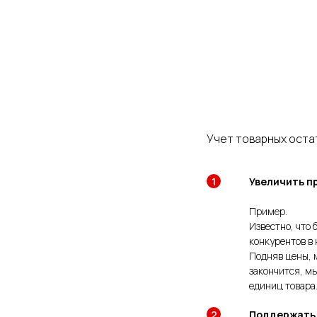
Учет товарных оста
Увеличить п
Пример.
Известно, что
конкурентов в
Подняв цены, м
закончится, м
единиц товара
Поддержат