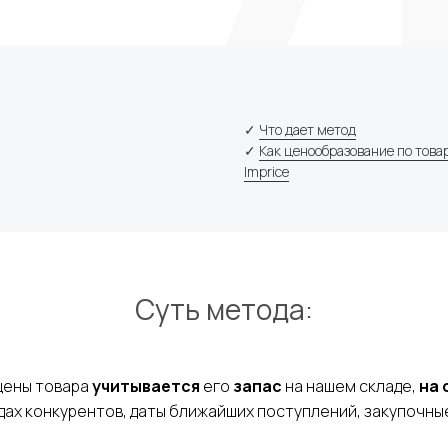
+7
альных данных
Я соглашаюсь c
политикой конфиден
✓
Что дает метод
✓
Как ценообразование по това
 заявку
Imprice
Суть метода:
цены товара
учитывается
его
запас
на нашем складе,
на 
адах конкурентов, даты ближайших поступлений, закупочны