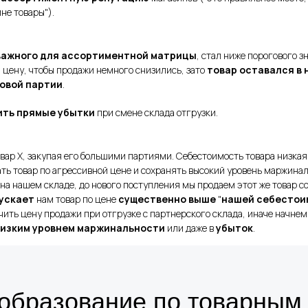
не товары").
важного для ассортиментной матрицы
, стал ниже порогового з
цену, чтобы продажи немного снизились, зато
товар оставался в 
овой партии
.
ть прямые убытки
при смене склада отгрузки.
вар X, закупая его большими партиями. Себестоимость товара низкая
ть товар по агрессивной цене и сохранять высокий уровень маржинал
на нашем складе, до нового поступления мы продаем этот же товар со
ускает
нам товар по цене
существенно выше
"
нашей себестои
ить цену продажи при отгрузке с партнерского склада, иначе начнем
изким уровнем маржинальности
или даже в
убыток
.
образование по товарным