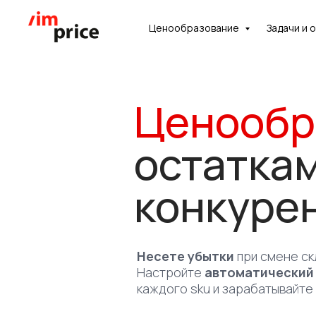
Ценообразование
Задачи и 
Хотите посмот
Ценообр
систему изнутр
насколько она
остаткам
для ваших зада
конкуре
С удовольствием проведем демо
Несете убытки
при смене ск
Настройте
автоматический
каждого sku и зарабатывайте