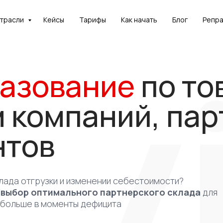
отрасли
Кейсы
Тарифы
Как начать
Блог
Репр
реть
азование
по то
и и понять,
 применима
 компаний, пар
ч?
нтов
нстрацию
лада отгрузки и изменении себестоимости?
 выбор
оптимального партнерского склада
для
 больше в моменты дефицита