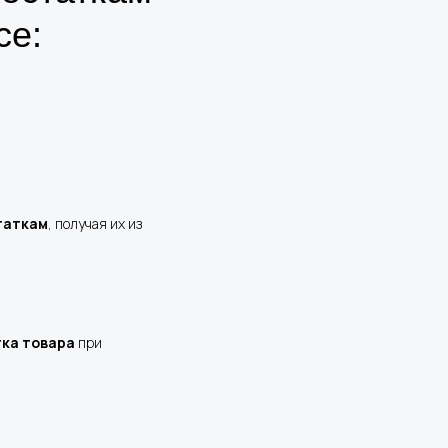
ce:
таткам
, получая их из
тка товара
при