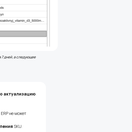
а 7 дней, а следующее
ю актуализацию
:
а ERP не может
пления
SKU.