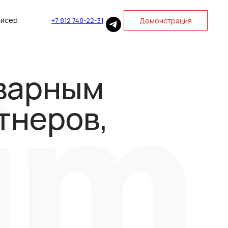
айсер
Демонстрация
+7 812 748-22-31
варным
тнеров,