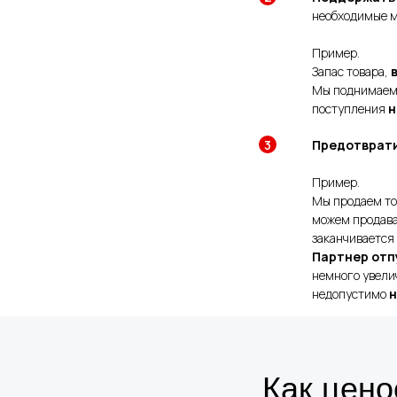
необходимые м
Пример.
Запас товара,
Мы поднимаем 
поступления
н
Предотврати
Пример.
Мы продаем то
можем продава
заканчивается 
Партнер отп
немного увелич
недопустимо
н
Как цено