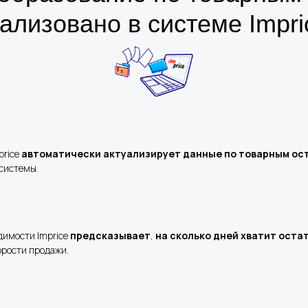
ализовано в системе Impri
price
автоматически актуализирует данные по товарным ос
системы.
димости Imprice
предсказывает
,
на сколько дней хватит оста
орости продажи.