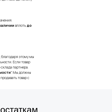
начения.
наличии
вплоть
до
; благодаря этому мы
ьности. Если товар
 склада партнера.
мости
". Мы должны
 продавать товар с
 остаткам