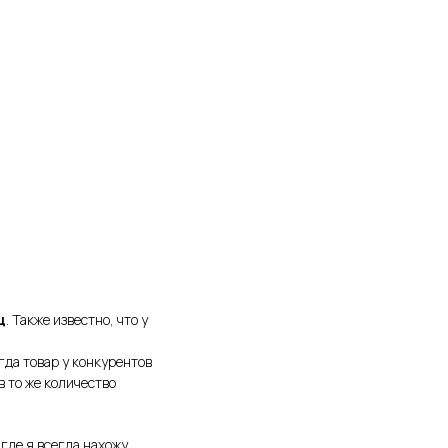
ц
. Также известно, что у
гда товар у конкурентов
в то же количество
где я всегда нахожу