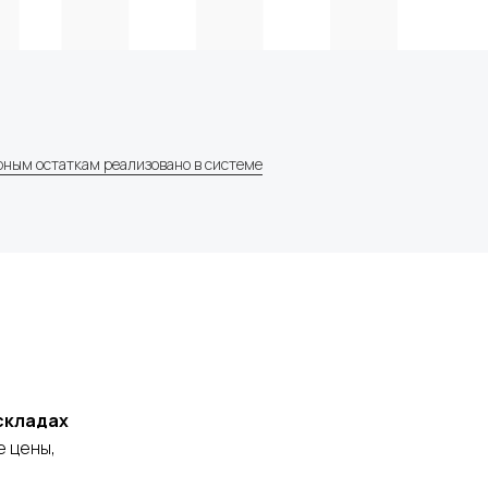
циальности
рным остаткам реализовано в системе
складах
е цены,