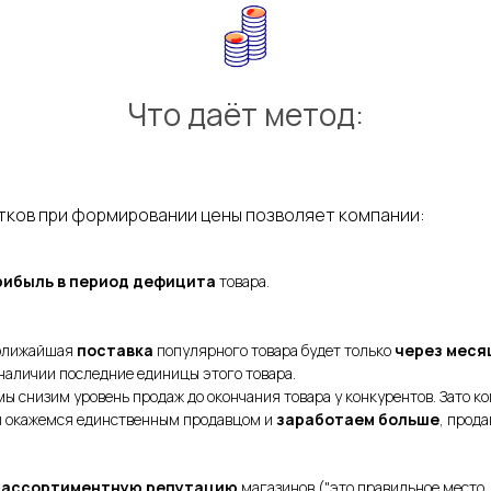
Что даёт метод:
тков при формировании цены позволяет компании:
рибыль в
период дефицита
товара.
 ближайшая
поставка
популярного товара будет только
через меся
 наличии последние единицы этого товара.
ы снизим уровень продаж до окончания товара у конкурентов. Зато ко
ы окажемся единственным продавцом и
заработаем больше
, прода
.
ь
ассортиментную репутацию
магазинов ("это правильное место, 