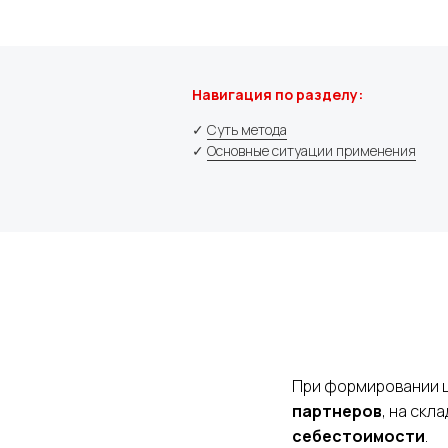
Навигация по разделу:
Я даю
согласие на обработку персон
✓
Суть метода
✓
Основные ситуации применения
Отправить
При формировании 
партнеров
, на скл
себестоимости
.