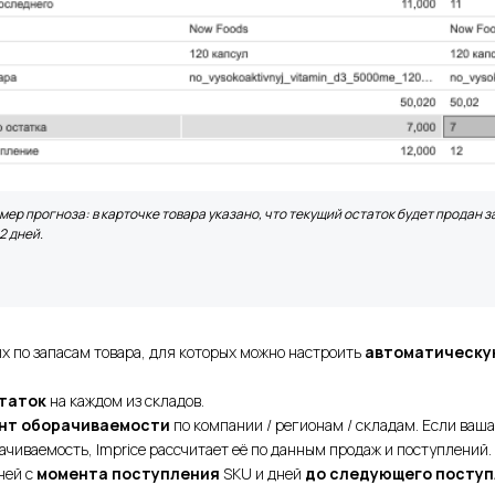
мер прогноза: в карточке товара указано, что текущий остаток будет продан з
2 дней.
 по запасам товара, для которых можно настроить
автоматическу
таток
на каждом из складов.
нт оборачиваемости
по компании / регионам / складам. Если ваш
ачиваемость, Imprice рассчитает её по данным продаж и поступлений.
ней с
момента поступления
SKU и дней
до следующего посту