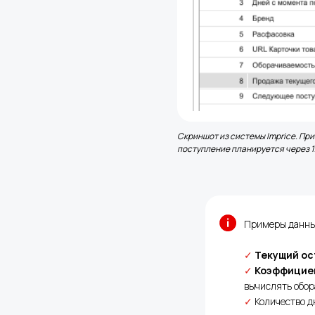
Скриншот из системы Imprice. При
поступление планируется через 1
Примеры данных
✓
Текущий ос
✓
Коэффицие
вычислять обор
✓
Количество д