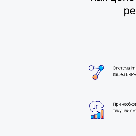
ре
Система Im
вашей ERP-
При необхо
текущей ск