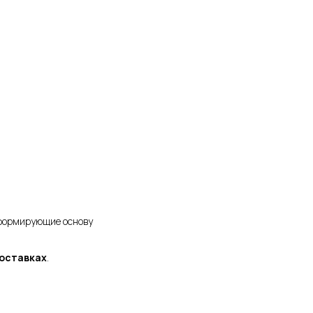
, формирующие основу
поставках
.