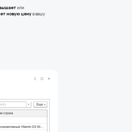
овышает
или
ет новую цену
в вашу