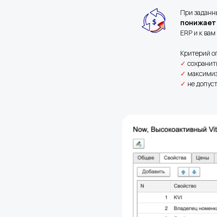
При заданны
понижает
ERP и к вам
Критерий о
✓
сохранит
✓
максимиз
✓
не допуст