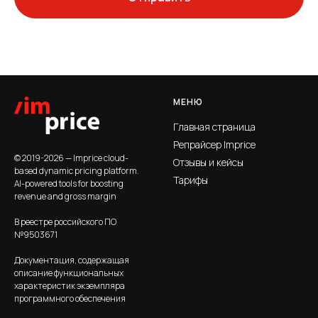
МЕНЮ
Главная страница
Репрайсер Imprice
© 2019-2026 — Imprice cloud-
Отзывы и кейсы
based dynamic pricing platform.
Тарифы
AI-powered tools for boosting
revenue and gross margin
В реестре российского ПО
№9503671
Документация, содержащая
описание функциональных
характеристик экземпляра
программного обеспечения