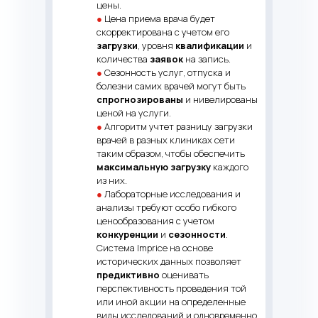
цены.
●
Цена приема врача будет
скорректирована с учетом его
загрузки
, уровня
квалификации
и
количества
заявок
на запись.
●
Сезонность услуг, отпуска и
болезни самих врачей могут быть
спрогнозированы
и нивелированы
ценой на услуги.
●
Алгоритм учтет разницу загрузки
врачей в разных клиниках сети
таким образом, чтобы обеспечить
максимальную загрузку
каждого
из них.
●
Лабораторные исследования и
анализы требуют особо гибкого
ценообразования с учетом
конкуренции
и
сезонности
.
Система Imprice на основе
исторических данных позволяет
предиктивно
оценивать
перспективность проведения той
или иной акции на определенные
виды исследований и одновременно