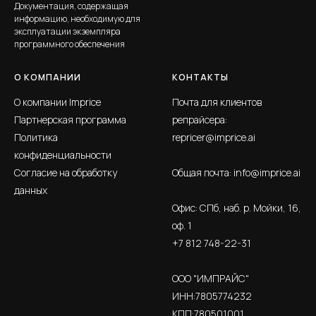
Документация, содержащая
информацию, необходимую для
эксплуатации экземпляра
программного обеспечения
О КОМПАНИИ
КОНТАКТЫ
О компании Imprice
Почта для клиентов
Партнерская программа
репрайсера:
Политика
repricer@imprice.ai
конфиденциальности
Согласие на обработку
Общая почта:
info@imprice.ai
данных
Офис: СПб, наб. р. Мойки, 16,
оф. 1
+7 812 748-22-31
ООО "ИМПРАЙС"
ИНН:7805774232
КПП:780501001