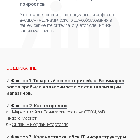
приростов
.
+7
Это поможет оценить потенциальный эффект от
Я даю
согласие на обработку персональных данных
внедрения динамического ценообразования в
вашем сегменте ритейла, с учетов специфики
Я соглашаюсь c
политикой конфиденциальности
ваших магазинов.
Отправить заявку
СОДЕРЖАНИЕ:
✓
Фактор 1. Товарный сегмент ритейла. Бенчмарки
роста прибыли в зависимости от специализации
магазинов
.
✓
Фактор 2. Канал продаж
.
а -
Маркетплейсы. Бенчмарки роста на OZON, WB,
Яндекс.Маркет
.
б -
Онлайн- и офлайн-торговля
.
✓
Фактор 3. Количество ошибок IT-инфраструктуры