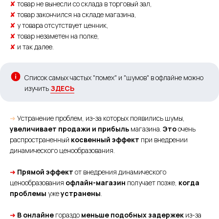
✘
товар не вынесли со склада в торговый зал,
✘
товар закончился на складе магазина,
✘
у товара отсутствует ценник,
✘
товар незаметен на полке,
✘
и так далее.
Список самых частых "помех" и "шумов" в офлайне можно
изучить
ЗДЕСЬ
➜
Устранение проблем, из-за которых появились шумы,
увеличивает продажи и прибыль
магазина.
Это
очень
распространенный
косвенный эффект
при внедрении
динамического ценообразования.
➜
Прямой эффект
от внедрения динамического
ценообразования
офлайн-магазин
получает позже,
когда
проблемы
уже
устранены
.
➜
В онлайне
гораздо
меньше подобных задержек
из-за