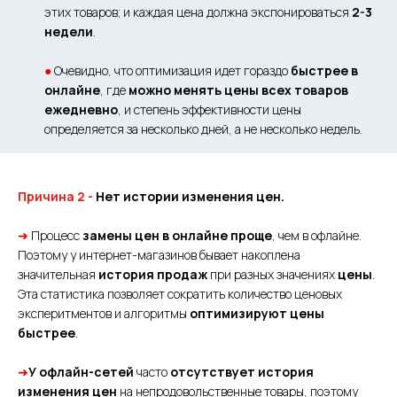
этих товаров; и каждая цена должна экспонироваться
2-3
недели
.
●
Очевидно, что оптимизация идет гораздо
быстрее в
онлайне
, где
можно менять цены всех товаров
ежедневно
, и степень эффективности цены
определяется за несколько дней, а не несколько недель.
Причина 2 -
Нет истории изменения цен.
➜
Процесс
замены цен в онлайне проще
, чем в офлайне.
Поэтому у интернет-магазинов бывает накоплена
значительная
история продаж
при разных значениях
цены
.
Эта статистика позволяет сократить количество ценовых
эксперитментов и алгоритмы
оптимизируют цены
быстрее
.
➜
У офлайн-сетей
часто
отсутствует история
изменения цен
на непродовольственные товары, поэтому