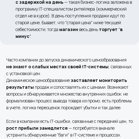
с задержкой на день
— такая бизнес-логика заложена в
программу IT-специалистом ритейлера (коммерческий
отдел не в курсе). В день поступления продажи идут по
старой цене. Бывает, что "старая цена" ниже текущей
себестоимости; тогда
магазин
весь день
торгует
"
в
минус
".
Часто компании до запуска динамического ценообразования
не знают о слабых местах своей IT-системы
, связанных
с установкой цен.
Динамическое ценообразование
заставляет мониторить
результаты
продаж и сопоставлять их с ценами. Возникают
вопросы и обнаруживается множество внутренних ошибок: не
формализован процесс вывода товара из промо, есть проблемы
в учете, логика переоценок порождает убытки и так далее.
Если в компании есть IT-ошибки, связанные с передачей цен, то
рост прибыли замедлится
— потребуется вначале
устранить обнаруженные "баги" в IT-системе и процессах.