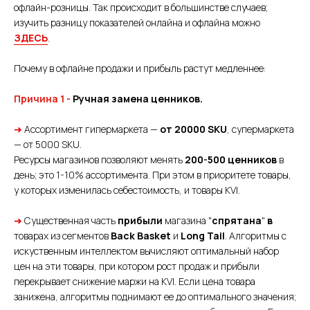
офлайн-розницы. Так происходит в большинстве случаев;
изучить разницу показателей онлайна и офлайна можно
ЗДЕСЬ
.
Почему в офлайне продажи и прибыль растут медленнее:
Причина 1 -
Ручная замена ценников.
➜
Ассортимент гипермаркета —
от 20000 SKU
, супермаркета
— от 5000 SKU.
Ресурсы магазинов позволяют менять
200-500 ценников
в
день; это 1-10% ассортимента. При этом в приоритете товары,
у которых изменилась себестоимость, и товары KVI.
➜
Существенная часть
прибыли
магазина "
спрятана
"
в
товарах из сегментов
Back Basket
и
Long Tail
. Алгоритмы с
искуственным интеллектом вычисляют оптимальный набор
цен на эти товары, при котором рост продаж и прибыли
перекрывает снижение маржи на KVI. Если цена товара
занижена, алгоритмы поднимают ее до оптимального значения;