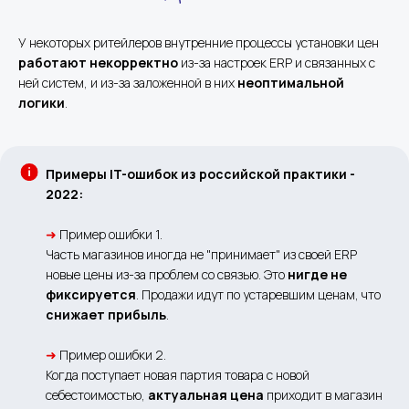
У некоторых ритейлеров внутренние процессы установки цен
работают некорректно
из-за настроек ERP и связанных с
ней систем, и из-за заложенной в них
неоптимальной
логики
.
Примеры IT-ошибок из российской практики -
2022:
➜
Пример ошибки 1.
Часть магазинов иногда не "принимает" из своей ERP
новые цены из-за проблем со связью. Это
нигде не
фиксируется
. Продажи идут по устаревшим ценам, что
снижает прибыль
.
➜
Пример ошибки 2.
Когда поступает новая партия товара с новой
себестоимостью,
актуальная цена
приходит в магазин