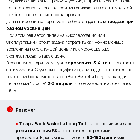
продажи остаются на прежнем уровне, а прибыль растет. Если
цена товара завышена, алгоритмы снижают ее до оптимальной;
прибыль растет за счет роста продаж.
Для вычислений алгоритмам требуются
данные продаж при
разном уровне цен
.
При этом решается дилемма «Исследования или
Эксплуатации»: стоит задача потратить как можно меньше
времени на поиск лучшей цены и как можно дольше
эксплуатировать такую цену.
В среднем, алгоритмам нужно
проверить 3-4 цены
на старте
оптимизации. С учетом специфики офлайна, для относительно
редко приобретаемых товаров Back Basket и Long Tail каждая
цена должа "стоять"
2-3 недели
, чтобы замерить эффект этой
цены.
Резюме:
●
Товары
Back Basket
и
Long Tail
— это тысячи или даже
десятки тысяч SKU
с относительно редкими
продажами. В день магазин меняет
50-150 ценников