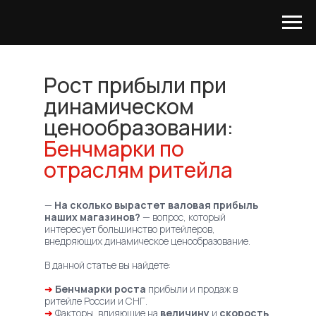
Рост прибыли при
Хотите посмотреть систему
динамическом
изнутри и понять, насколько
она применима для ваших
ценообразовании:
задач?
Бенчмарки по
С удовольствием проведем
демонстрацию
отраслям ритейла
—
На сколько вырастет валовая прибыль
наших магазинов?
— вопрос, который
интересует большинство ритейлеров,
внедряющих динамическое ценообразование.
В данной статье вы найдете:
➜
Бенчмарки роста
прибыли и продаж в
ритейле России и СНГ.
➜
Факторы, влияющие на
величину
и
скорость