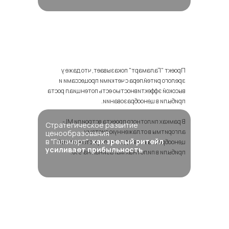
Проект "Галамарт" показывает, что даже у
зрелого ритейлера с четкими процессами и
высокой эффективностью есть потенциал роста
прибыли в ценообразовании.
В рамках пилотного проекта встроили ML-
Стратегическое развитие
алгоритмы в отлаженную систему
ценообразования
в "Галамарт":
как зрелый ритейл
ценообразования и достигли роста валовой
усиливает прибыльность
прибыли в пилотных магазинах на 9%.