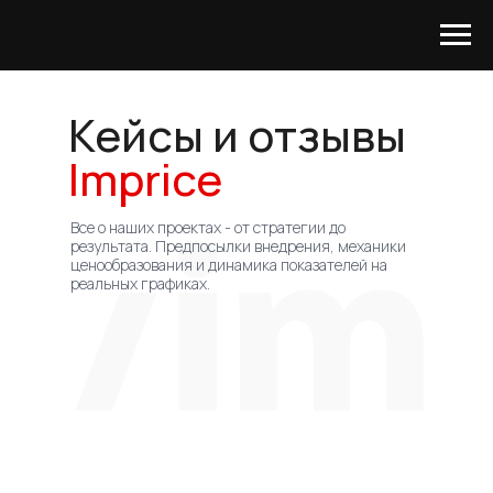
Кейсы и отзывы
Imprice
Все о наших проектах - от стратегии до
результата. Предпосылки внедрения, механики
ценообразования и динамика показателей на
Хотите посмотреть систему
реальных графиках.
изнутри и понять, насколько
она применима для ваших
задач?
С удовольствием проведем
демонстрацию