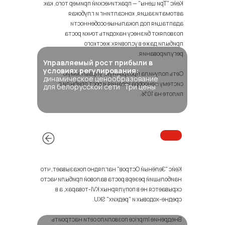
Кейс "Три цены" — практический пример того, как
автоматизация, консалтинг и глубокая
адаптация под локальные особенности
позволяют бизнесу находить точки роста
прибыли даже в условиях жесткого
регулирования.
Управляемый рост прибыли в
условиях регулирования:
Сеть получила прозрачную, управляемую
динамическое ценообразование
систему ценообразования и рост прибыли в
для белорусской сети “Три цены”
пилоте на 10%.
Кейс "Зелёный Остров" наглядно показывает, что
наибольший резерв роста валовой прибыли часто
скрывается не в популярных KVI-товарах, а в
средне-ходовых и "редких" SKU.
Внедрение Imprice позволило сети настроить