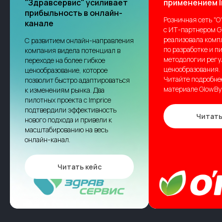
"Здравсервис" усиливает
применением I
прибыльность в онлайн-
Розничная сеть "О
канале
с ИТ-партнером G
реализовала комп
С развитием онлайн-направления
по разработке и 
компания видела потенциал в
методологии регу
переходе на более гибкое
ценообразования.
ценообразование, которое
Читайте подробне
позволит быстро адаптироваться
материале GlowBy
к изменениям рынка. Два
пилотных проекта с Imprice
подтвердили эффективность
Читать
нового подхода и привели к
масштабированию на весь
онлайн-канал.
Читать кейс