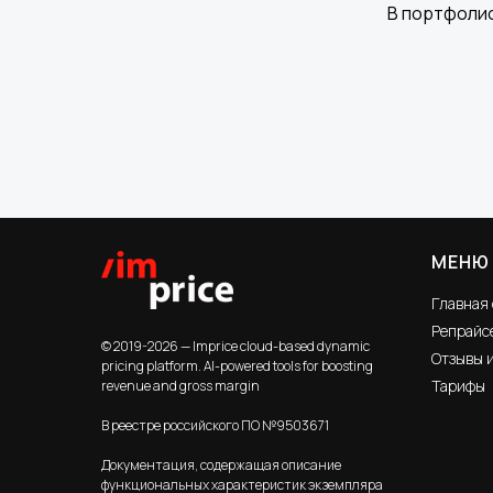
В портфолио
МЕНЮ
Главная
Репрайсе
© 2019-2026 — Imprice cloud-based dynamic
Отзывы 
pricing platform. AI-powered tools for boosting
Тарифы
revenue and gross margin
В реестре российского ПО №9503671
Документация, содержащая описание
функциональных характеристик экземпляра