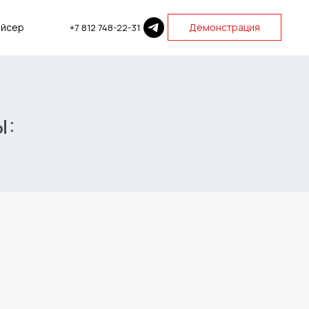
айсер
Демонстрация
+7 812 748-22-31
ы: