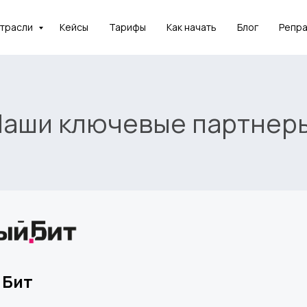
отрасли
Кейсы
Тарифы
Как начать
Блог
Репр
реть
и и понять,
аши ключевые партнер
 применима
ч?
нстрацию
 Бит