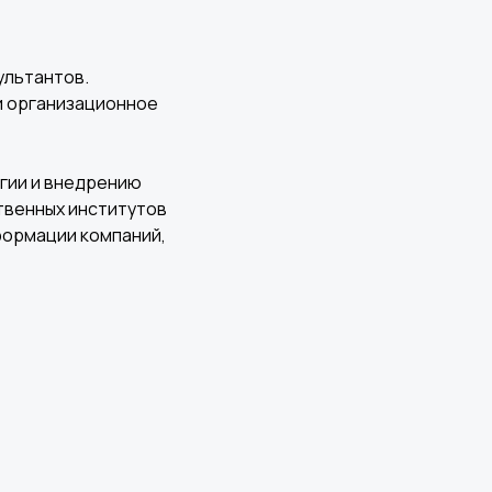
ультантов.
и организационное
егии и внедрению
твенных институтов
формации компаний,