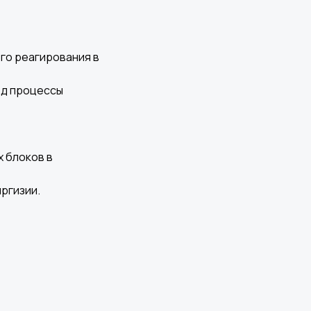
ого реагирования в
под процессы
х блоков в
иргизии.