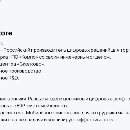
tore
ru
 — Российский производитель цифровых решений для торг
рка НПО «Компо» со своим инженерным отделом.
центра «Сколково».
ное производство.
ное R&D.
ые ценники. Разные модели ценников и цифровых шелфт
нные с ERP-системой клиента.
ассистент. Мобильное приложение для сотрудника магаз
ки создает задачи и анализирует эффективность.