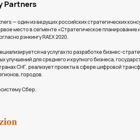
y Partners
rtners — один из ведущих российских стратегических конс
рвое место в сегменте «Стратегическое планирование 
огласно рэнкингу RAEX 2020.
ециализируется на услугах по разработке бизнес-страт
х улучшений для среднего и крупного бизнеса, государс
странах СНГ, реализует проекты в сфере цифровой транс
егионов, городов.
осистему Сбер.