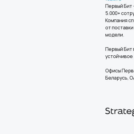
Первый Бит 
5.000+ сотр
Я даю
согласие на обработку персон
Компания сп
от поставки
модели.
Отправить
Первый Бит 
устойчивое 
Офисы Перво
Беларусь, О