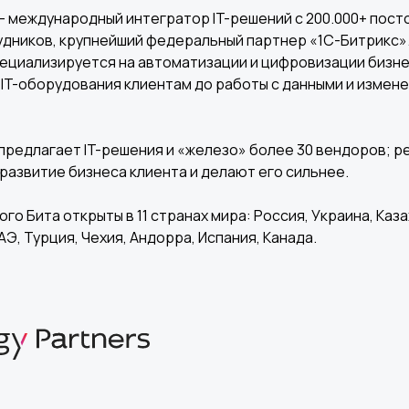
+7
– международный интегратор IT-решений с 200.000+ пост
удников, крупнейший федеральный партнер «1С-Битрикс»
альных данных
Я соглашаюсь c
политикой конфиден
ециализируется на автоматизации и цифровизации бизне
 IT-оборудования клиентам до работы с данными и измене
 заявку
предлагает IT-решения и «железо» более 30 вендоров; 
развитие бизнеса клиента и делают его сильнее.
го Бита открыты в 11 странах мира: Россия, Украина, Каза
АЭ, Турция, Чехия, Андорра, Испания, Канада.