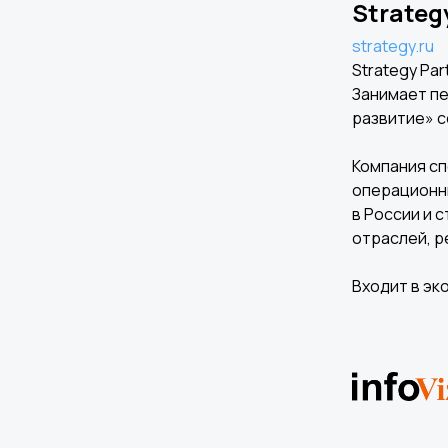
Strateg
strategy.ru
Strategy Pa
Занимает пе
развитие» с
Компания сп
операционны
в России и 
отраслей, р
Входит в эк