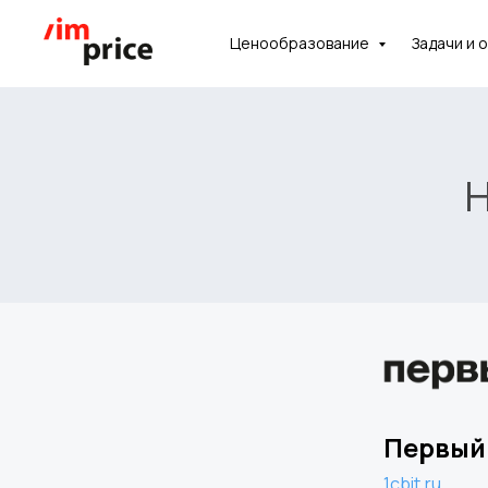
Ценообразование
Задачи и 
Хотите посмот
систему изнутр
Н
насколько она
для ваших зада
С удовольствием проведем демо
Первый
1cbit.ru