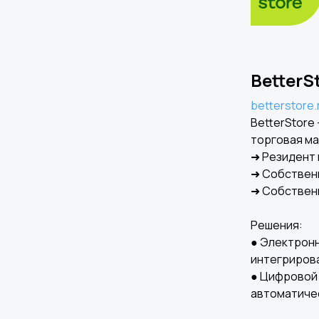
BetterS
betterstore.
BetterStore
торговая ма
➜ Резидент 
➜ Cобствен
➜ Собствен
Решения:
● Электронн
интегрирова
● Цифровой 
автоматичес