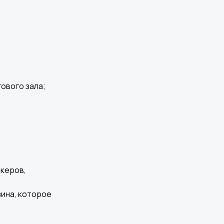
ового зала;
океров,
ина, которое