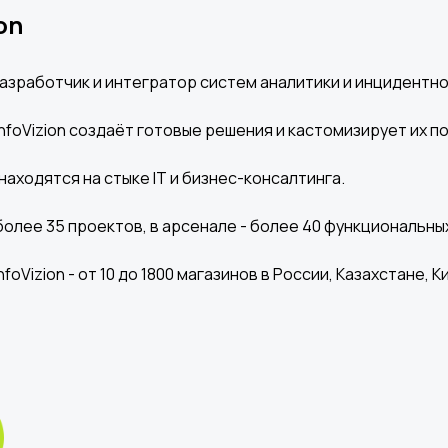
on
- разработчик и интегратор систем аналитики и инцидентн
 InfoVizion создаёт готовые решения и кастомизирует их 
находятся на стыке IT и бизнес-консалтинга.
олее 35 проектов, в арсенале - более 40 функциональны
nfoVizion - от 10 до 1800 магазинов в России, Казахстане, К