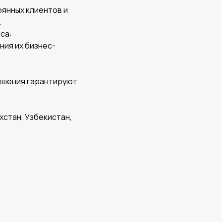
оянных клиентов и
.
циальности
са:
ния их бизнес-
решения гарантируют
хстан, Узбекистан,