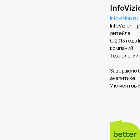
InfoVizi
infovizion.ru
InfoVizion 
ритейле.
C 2013 года
компаний.
Технологии 
Завершено б
аналитике.
У клиентов I