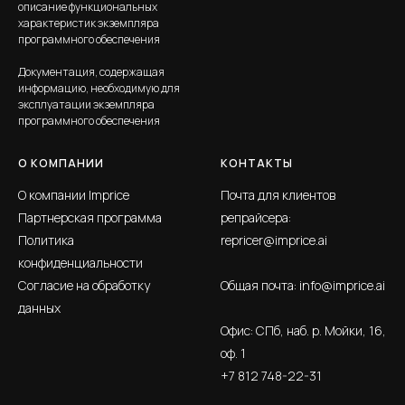
описание функциональных
характеристик экземпляра
программного обеспечения
Документация, содержащая
информацию, необходимую для
эксплуатации экземпляра
программного обеспечения
О КОМПАНИИ
КОНТАКТЫ
О компании Imprice
Почта для клиентов
Партнерская программа
репрайсера:
Политика
repricer@imprice.ai
конфиденциальности
Согласие на обработку
Общая почта:
info@imprice.ai
данных
Офис: СПб, наб. р. Мойки, 16,
оф. 1
+7 812 748-22-31