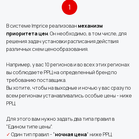
1
В системе Imprice реализован
механизм
приоритета цен
. Он необходимо, в том числе, для
решения задач установки расписания действия
различных схем ценообразования.
Например, у вас 10 регионов и во всех этих регионах
вы соблюдаете РРЦ на определенный бренд по
требованию поставщика.
Вы хотите, чтобы на выходные и ночью у вас сразу по
всем регионам устанавливались особые цены - ниже
РРЦ.
Для этого вам нужно задать два типа правил в
"Едином типе цены".
✓
Один тип правил - "
ночная цена
" ниже РРЦ.