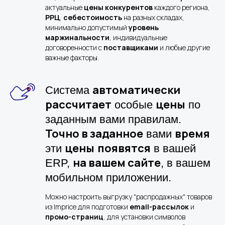
актуальные
цены конкурентов
каждого региона,
РРЦ
,
себестоимость
на разных складах,
минимально допустимый
уровень
маржинальности
, индивидуальные
договоренности с
поставщиками
и любые другие
важные факторы.
автоматически
Система
рассчитает
цены
особые
по
заданным вами правилам.
Точно в заданное
время
вами
цены
появятся
эти
в вашей
на вашем сайте
ERP,
, в вашем
мобильном приложении.
Можно настроить выгрузку "распродажных" товаров
из Imprice для подготовки
email-рассылок
и
промо-страниц
, для установки символов