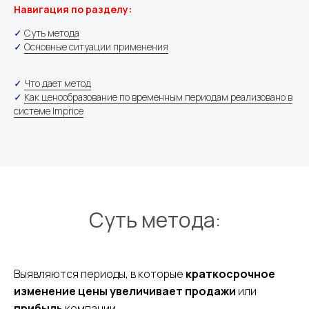
Навигация по разделу:
+7
✓
Суть метода
Я даю
согласие на обработку персональных данных
✓
Основные ситуации применения
Я соглашаюсь c
политикой конфиденциальности
✓
Что дает метод
✓
Как ценообразование по временным периодам реализовано в
Отправить заявку
системе Imprice
Суть метода:
Выявляются периоды, в которые
краткосрочное
изменение цены
увеличивает
продажи
или
прибыль
компании.