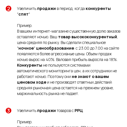
Увеличить
продажи
в период, когда
конкуренты
"
спят
"
Пример.
В вашем интернет-магазине существенную долю заказов
оставляют ночью. Ваш
товар высококонкурентный
,
цена средняя по рынку. Вы сделали специальное
"
ночное
"
ценообразование
: с 23.00 до 7.00 на сайте
появляются более агрессивные цены. Объем продаж
ночью вырос на 40%. Валовая прибыль выросла на 18%.
Конкуренты
не пользуются системами
автоматического мониторинга цен, а их сотрудники не
работают ночью. Поэтому они
не знают о вашем
ценовом ходе
и не производят ответных действий:
средняя рыночная цена остается на прежнем уровне,
маржинальность рынка не падает.
Увеличить
продажи
товаров с
РРЦ
.
Пример.