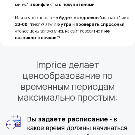
минус" и
конфликты с покупателями
.
Или ночные цены:
кто будет ежедневно
"включать" их в
23-00
, "выключать" в
6 утра
и
проверять спросонья
,
что все цены загрузились на сайт корректно и
не
возникло
"
косяков
"?
Imprice делает
ценообразование по
временным периодам
максимально простым:
задаете
расписание
Вы
- в
какое время должны начинаться