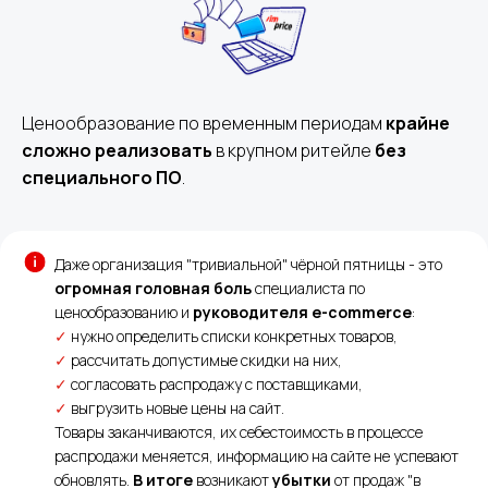
Ценообразование по временным периодам
крайне
сложно реализовать
в крупном ритейле
без
специального ПО
.
Даже организация "тривиальной" чёрной пятницы - это
огромная головная боль
специалиста по
ценообразованию и
руководителя e-commerce
:
✓
нужно определить списки конкретных товаров,
✓
рассчитать допустимые скидки на них,
✓
согласовать распродажу с поставщиками,
✓
выгрузить новые цены на сайт.
Товары заканчиваются, их себестоимость в процессе
распродажи меняется, информацию на сайте не успевают
обновлять.
В итоге
возникают
убытки
от продаж "в