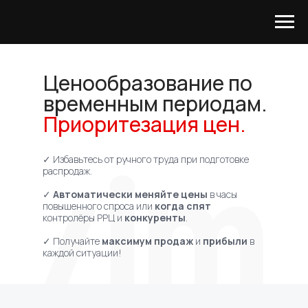
Ценообразование по
Хотите посмотреть систему
временным периодам.
изнутри и понять, насколько
она применима для ваших
Приоритезация цен.
задач?
С удовольствием проведем
демонстрацию
✓ Избавьтесь от ручного труда при подготовке
распродаж.
✓
Автоматически меняйте цены
в часы
повышенного спроса или
когда спят
контролёры РРЦ и
конкуренты
.
✓ Получайте
максимум продаж
и
прибыли
в
каждой ситуации!