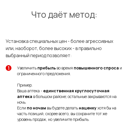
Что даёт метод:
Установка специальных цен - более агрессивных
или, наоборот, более высоких - в правильно
выбранный период позволяет:
Увеличить
прибыль
во время
повышенного спроса
и
ограниченного предложения.
Пример.
Ваша аптека -
единственная круглосуточная
аптека
в большом районе; остальные закрываются на
ночь.
Если
по ночам
вы будете делать
наценку
хотя бы на
часть позиций, скорее всего, вы сохраните тот же
уровень продаж, но увеличите прибыль.