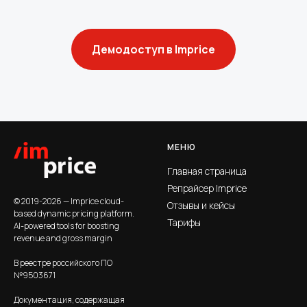
Демодоступ в Imprice
МЕНЮ
Главная страница
Репрайсер Imprice
© 2019-2026 — Imprice cloud-
Отзывы и кейсы
based dynamic pricing platform.
Тарифы
AI-powered tools for boosting
revenue and gross margin
В реестре российского ПО
№9503671
Документация, содержащая