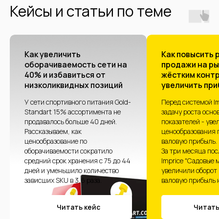
Кейсы и статьи по теме
Как увеличить
Как повысить 
оборачиваемость сети на
продажи на ры
40% и избавиться от
жёстким контр
низколиквидных позиций
увеличить при
У сети спортивного питания Gold-
Перед системой Im
Standart 15% ассортимента не
задачу роста осно
продавалось больше 40 дней.
показателей - уве
Рассказываем, как
ценообразования 
ценообразование по
валовую прибыль.
оборачиваемости сократило
За три месяца по
средний срок хранения с 75 до 44
Imprice "Садовые
дней и уменьшило количество
увеличили оборот 
зависших SKU в 3,6 раза.
валовую прибыль 
Читать кейс
Читать