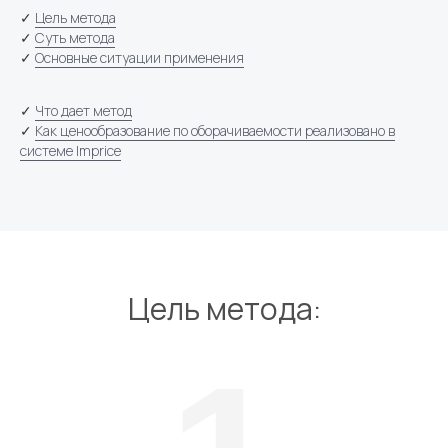
✓
Цель метода
✓
Суть метода
✓
Основные ситуации применения
✓
Что дает метод
✓
Как ценообразование по оборачиваемости реализовано в
+7
системе Imprice
Я даю
согласие на обработку персональных данных
Я соглашаюсь c
политикой конфиденциальности
Отправить заявку
Цель метода: