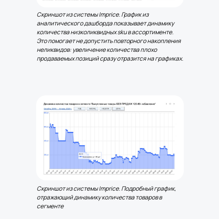
Скриншот из системы Imprice. График из
аналитического дашборда показывает динамику
количества низколиквидных sku в ассортименте.
Это помогает не допустить повторного накопления
неликвидов: увеличение количества плохо
продаваемых позиций сразу отразится на графиках.
Скриншот из системы Imprice. Подробный график,
отражающий динамику количества товаров в
сегменте