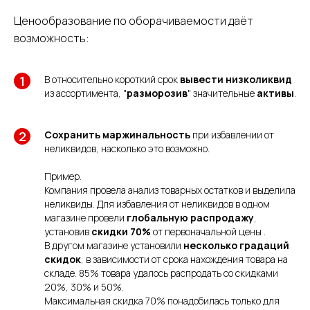
Ценообразование по оборачиваемости даёт
возможность:
В относительно короткий срок
вывести низколиквид
из ассортимента, "
разморозив
" значительные
активы
.
Сохранить маржинальность
при избавлении от
неликвидов, насколько это возможно.
Пример.
Компания провела анализ товарных остатков и выделила
неликвиды. Для избавления от неликвидов в одном
магазине провели
глобальную распродажу
,
установив
скидки 70%
от первоначальной цены .
В другом магазине установили
несколько градаций
скидок
, в зависимости от срока нахождения товара на
складе. 85% товара удалось распродать со скидками
20%, 30% и 50%.
Максимальная скидка 70% понадобилась только для