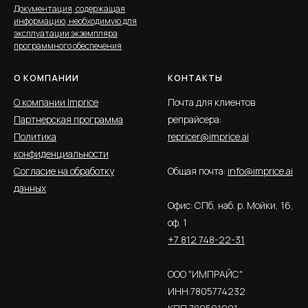
Документация, содержащая
информацию, необходимую для
эксплуатации экземпляра
программного обеспечения
О КОМПАНИИ
КОНТАКТЫ
О компании Imprice
Почта для клиентов
Партнерская программа
репрайсера:
Политика
repricer@imprice.ai
конфиденциальности
Согласие на обработку
Общая почта:
info@imprice.ai
данных
Офис: СПб, наб. р. Мойки, 16,
оф. 1
+7 812 748-22-31
ООО "ИМПРАЙС"
ИНН:7805774232