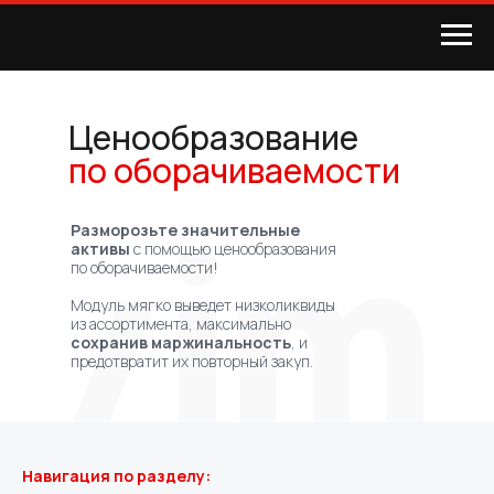
Ценообразование
по оборачиваемости
Разморозьте значительные
активы
с помощью ценообразования
по оборачиваемости!
Хотите посмотреть систему
изнутри и понять, насколько
Модуль мягко выведет низколиквиды
она применима для ваших
из ассортимента, максимально
задач?
сохранив маржинальность
, и
С удовольствием проведем
предотвратит их повторный закуп.
демонстрацию
Навигация по разделу: