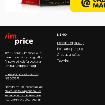
МЕНЮ
Главная страница
Репрайсер Imprice
© 2019-2026 — Imprice cloud-
Отзывы и кейсы
based dynamic pricing platform.
Тарифы
AI-powered tools for boosting
revenue and gross margin
В реестре российского ПО
№9503671
Документация, содержащая
описание функциональных
характеристик экземпляра
программного обеспечения