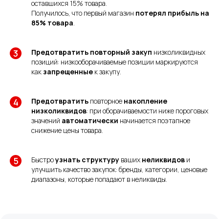
оставшихся 15% товара.
Получилось, что первый магазин
потерял прибыль на
85% товара
.
Предотвратить повторный закуп
низколиквидных
позиций: низкооборачиваемые позиции маркируются
как
запрещенные
к закупу.
Предотвратить
повторное
накопление
низколиквидов
: при оборачиваемости ниже пороговых
значений
автоматически
начинается поэтапное
снижение цены товара.
Быстро
узнать структуру
ваших
неликвидов
и
улучшить качество закупок: бренды, категории, ценовые
диапазоны, которые попадают в неликвиды.