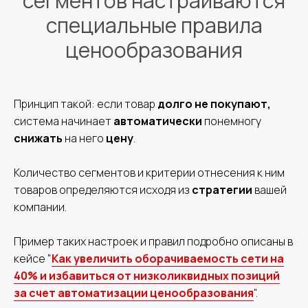
сегментов настраиваются
специальные правила
ценообразования
Принцип такой: если товар
долго не покупают,
система начинает
автоматически
понемногу
снижать
на него
цену
.
Количество сегментов и критерии отнесения к ним
товаров определяются исходя из
стратегии
вашей
компании.
Пример таких настроек и правил подробно описаны в
кейсе "
Как увеличить оборачиваемость сети на
40% и избавиться от низколиквидных позиций
за счет автоматизации ценообразования
".