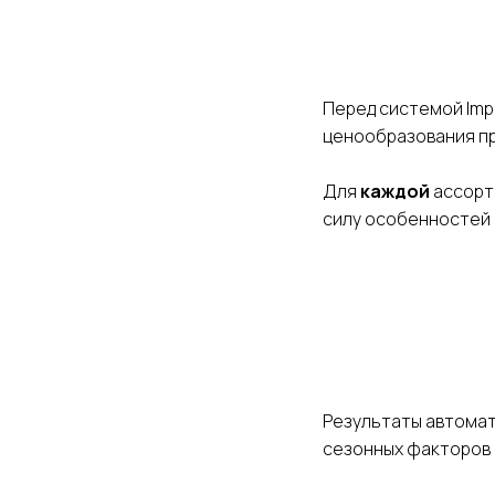
Перед системой Impr
ценообразования пр
Для
каждой
ассорт
силу особенностей 
Результаты автомат
сезонных факторов 