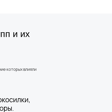
пп и их
ние которых влияли
окосилки,
оры.