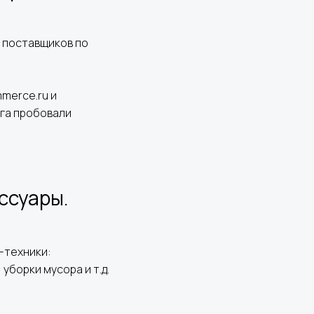
 поставщиков по
merce.ru и
га пробовали
ссуары.
-техники:
уборки мусора и т.д.