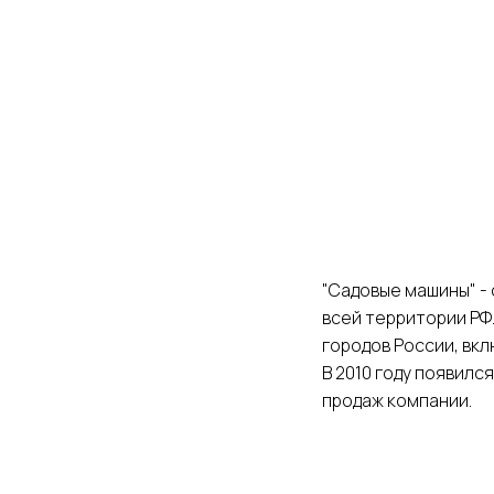
Я даю
согласие на обработку персон
Отправить
"Садовые машины" -
всей территории РФ.
городов России, вк
В 2010 году появился
продаж компании.