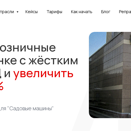
отрасли
Кейсы
Тарифы
Как начать
Блог
Репр
реть
розничные
и и понять,
нке с жёстким
 применима
ч?
 и
увеличить
нстрацию
%
ля "Садовые машины"