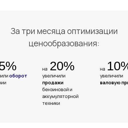
За три месяца оптимизации
ценообразования:
5%
20%
10
на
на
чили
оборот
увеличили
увеличили
нии
продажи
валовую
пр
бензиновой и
аккумуляторной
техники