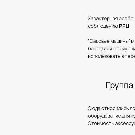
Характерная особен
соблюдению
РРЦ
.
"Садовые машины" м
благодаря этому за
использовать в пер
Группа
Сюда относились д
оборудование для ку
Стоимость аксессуа