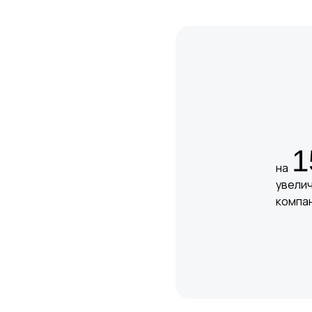
1
на
увели
компа