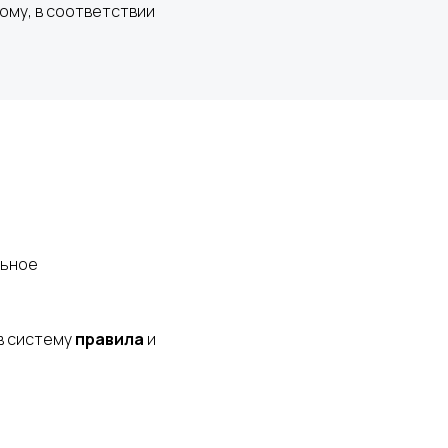
ому, в соответствии
льное
в систему
правила
и