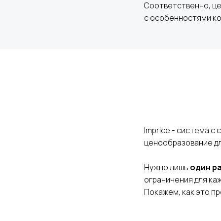
Соответственно, це
с особенностями ко
Imprice - система с
ценообразование дл
Нужно лишь
один р
ограничения для ка
Покажем, как это п