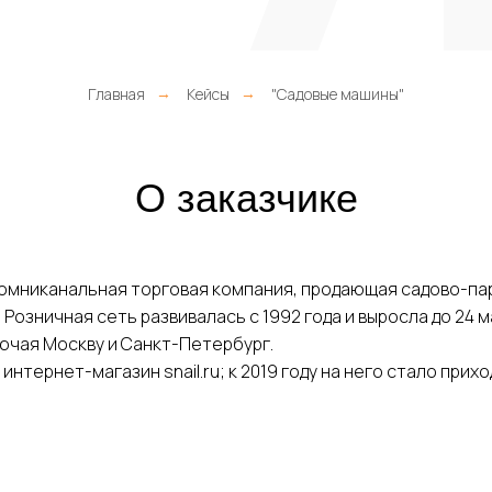
+7
альных данных
Я соглашаюсь c
политикой конфиден
Главная
Кейсы
"Садовые машины"
→
→
 заявку
О заказчике
 омниканальная торговая компания, продающая садово-па
 Розничная сеть развивалась с 1992 года и выросла до 24 м
лючая Москву и Санкт-Петербург.
 интернет-магазин snail.ru; к 2019 году на него стало при