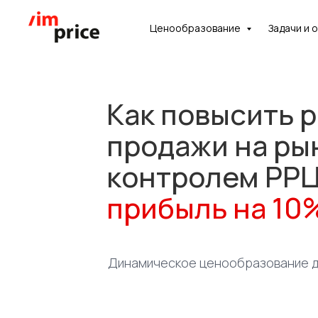
Ценообразование
Задачи и 
Хотите посмот
Как повысить 
систему изнутр
продажи на ры
насколько она
для ваших зада
контролем РРЦ
С удовольствием проведем демо
прибыль на 10
Динамическое ценообразование д