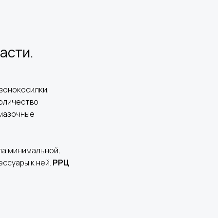
асти.
азонокосилки,
количество
смазочные
ла минимальной,
ессуары к ней.
РРЦ