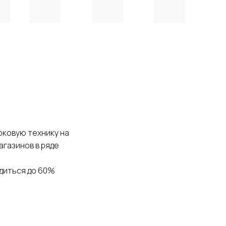
циальности
рковую технику на
агазинов в ряде
ходиться до 60%