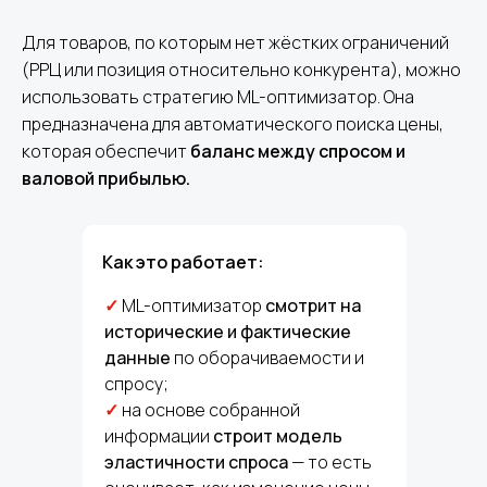
Для товаров, по которым нет жёстких ограничений
(РРЦ или позиция относительно конкурента), можно
использовать стратегию ML-оптимизатор. Она
предназначена для автоматического поиска цены,
которая обеспечит
баланс между спросом и
валовой прибылью.
Как это работает:
✓
ML-оптимизатор
смотрит на
исторические и фактические
данные
по оборачиваемости и
спросу;
✓
на основе собранной
информации
строит модель
эластичности спроса
— то есть