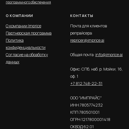
программного обеспечения
О КОМПАНИИ
КОНТАКТЫ
О компании Imprice
Почта для клиентов
Партнерская программа
репрайсера:
Политика
repricer@imprice.ai
конфиденциальности
Согласие на обработку
Общая почта:
info@imprice.ai
данных
Офис: СПб, наб. р. Мойки, 16,
оф. 1
+7 812 748-22-31
ООО "ИМПРАЙС"
ИНН:7805774232
КПП:780501001
ОГРН:1217800001418
ОКВЭД:62.01