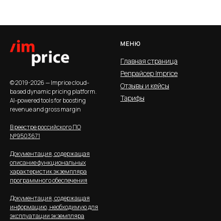
МЕНЮ
Главная страница
Репрайсер Imprice
© 2019-2026 — Imprice cloud-
Отзывы и кейсы
based dynamic pricing platform.
Тарифы
AI-powered tools for boosting
revenue and gross margin
В реестре российского ПО
№9503671
Документация, содержащая
описание функциональных
характеристик экземпляра
программного обеспечения
Документация, содержащая
информацию, необходимую для
эксплуатации экземпляра