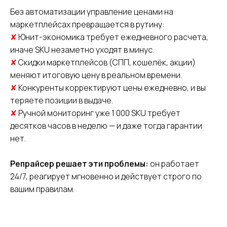
Без автоматизации управление ценами на
маркетплейсах превращается в рутину:
✘
Юнит-экономика требует ежедневного расчета,
иначе SKU незаметно уходят в минус.
✘
Скидки маркетплейсов (СПП, кошелёк, акции)
меняют итоговую цену в реальном времени.
✘
Конкуренты корректируют цены ежедневно, и вы
теряете позиции в выдаче.
✘
Ручной мониторинг уже 1 000 SKU требует
десятков часов в неделю — и даже тогда гарантии
нет.
Репрайсер решает эти проблемы:
он работает
24/7, реагирует мгновенно и действует строго по
вашим правилам.