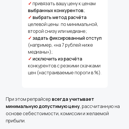
✓
привязать вашу цену к ценам
выбранных конкурентов
;
✓
выбрать метод расчёта
целевой цены:
по минимальной,
второй снизу или медиане;
✓
задать фиксированный отступ
(например, «на 7 рублей ниже
медианы»);
✓
исключить из расчёта
конкурентов с резкими скачками
цен (настраиваемые пороги в %).
При этом репрайсер
всегда учитывает
минимальную допустимую цену
, рассчитанную на
основе себестоимости, комиссии и желаемой
прибыли.