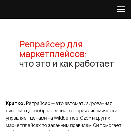
Репрайсер для
маркетплейсов:
что это и как работает
Хотите посмотреть систему
изнутри и понять, насколько
она применима для ваших
задач?
С удовольствием проведем
демонстрацию
Кратко:
Репрайсер — это автоматизированная
система ценообразования, которая динамически
управляет ценами на Wildberries, Ozon и других
маркетплейсах по заданным правилам. Он помогает