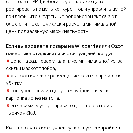
соблюдать РРЦ, избегать убытков в акциях,
реагировать на цены конкурентов и управлять ценой
при дефиците. Отдельные репрайсеры включают
блок юнит-экономики для расчета минимальной
цены под заданную маржинальность.
+7
Если вы продаете товары на Wildberries или Ozon,
Я даю
согласие на обработку персональных данных
наверняка сталкивались с ситуацией, когда:
Я соглашаюсь c
политикой конфиденциальности
✘
цена на ваш товар упала ниже минимальной из-за
скидки маркетплейса,
✘
автоматическое размещение в акцию привело к
Отправить заявку
убытку,
✘
конкурент снизил цену на 5 рублей — и ваша
карточка исчез из топа,
✘
вы часами вручную правите цены по сотням и
тысячам SKU.
Именно для таких случаев существует
репрайсер