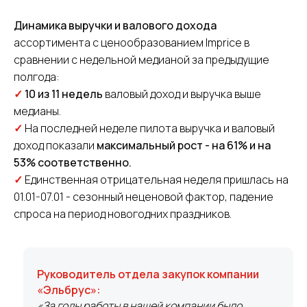
Динамика выручки и валового дохода
ассортимента
с ценообразованием Imprice
в
сравнении с недельной медианой за предыдущие
полгода:
✓
10 из 11 недель
валовый доход и выручка выше
медианы.
✓
На последней неделе пилота выручка и валовый
доход показали
максимальный рост - на 61% и на
53% соответственно.
✓
Единственная отрицательная неделя пришлась на
01.01-07.01 - сезонный неценовой фактор, падение
спроса на период новогодних праздников.
Руководитель отдела закупок компании
«Эльбрус»:
«За годы работы в нашей компании было