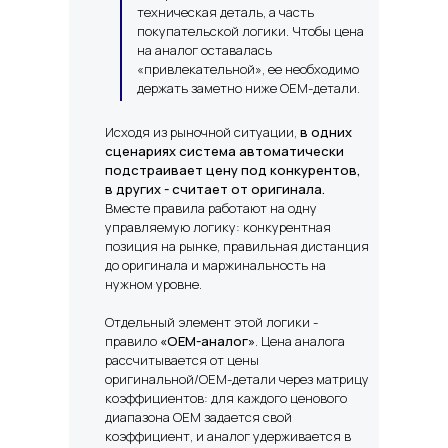
техническая деталь, а часть
покупательской логики. Чтобы цена
на аналог оставалась
«привлекательной», ее необходимо
держать заметно ниже OEM-детали.
Исходя из рыночной ситуации,
в одних
сценариях система автоматически
подстраивает цену под конкурентов,
в других - считает от оригинала.
Вместе правила работают на одну
управляемую логику: конкурентная
позиция на рынке, правильная дистанция
до оригинала и маржинальность на
нужном уровне.
Отдельный элемент этой логики -
правило
«OEM-аналог»
. Цена аналога
рассчитывается от цены
оригинальной/OEM-детали через матрицу
коэффициентов: для каждого ценового
диапазона OEM задается свой
коэффициент, и аналог удерживается в