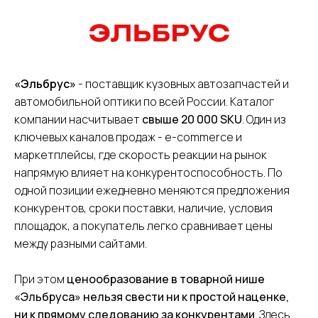
«Эльбрус»
- поставщик кузовных автозапчастей и
+7
автомобильной оптики по всей России. Каталог
компании насчитывает
свыше 20 000 SKU
. Один из
Я даю
согласие на обработку персональных данных
ключевых каналов продаж - e-commerce и
Я соглашаюсь c
политикой конфиденциальности
маркетплейсы, где скорость реакции на рынок
напрямую влияет на конкурентоспособность. По
Отправить заявку
одной позиции ежедневно меняются предложения
конкурентов, сроки поставки, наличие, условия
площадок, а покупатель легко сравнивает цены
между разными сайтами.
При этом
ценообразование в товарной нише
«Эльбруса» нельзя свести ни к простой наценке,
ни к прямому следованию за конкурентами
. Здесь