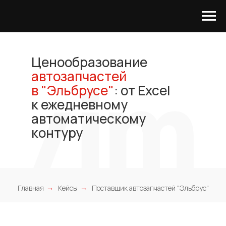
Ценообразование
автозапчастей
в "Эльбрусе"
: от Excel
к ежедневному
автоматическому
Хотите посмотреть систему
контуру
изнутри и понять, насколько
она применима для ваших
задач?
С удовольствием проведем
демонстрацию
Главная
Кейсы
Поставщик автозапчастей "Эльбрус"
→
→